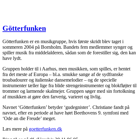
Götterfunken
Götterfunken er en musikgruppe, hvis første skridt blev taget i
sommeren 2004 på Bornholm. Bandets fem medlemmer synger og
spiller musik fra middelalderen, sådan som de forestiller sig, den kan
have lydt.
Gruppen holder til i Aarhus, men musikken, som spilles, er hentet
fra det meste af Europa – bl.a. smukke sange af de sydfranske
troubadourer og italienske dansemelodier – og de specielle
instrumenter tæller lige fra blide strengeinstrumenter og blokfløjter til
trommer og larmende skalmejer. Gruppen søger med sin fortolkning
af musikken at gøre den farverig, varieret og livlig.
Navnet ‘Götterfunken’ betyder ‘gudegnister’. Christiane fandt på
navnet, efter en periode at have hørt Beethovens 9. symfoni med
‘Ode an die Freude’ meget.
Læs mere på
goetterfunken.dk