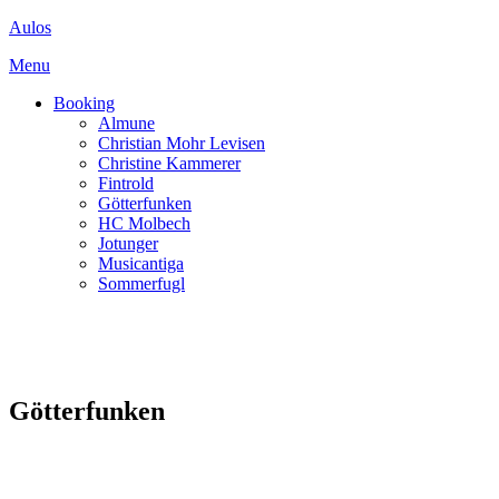
Spring
Aulos
til
Menu
indhold
Booking
Almune
Christian Mohr Levisen
Christine Kammerer
Fintrold
Götterfunken
HC Molbech
Jotunger
Musicantiga
Sommerfugl
Götterfunken