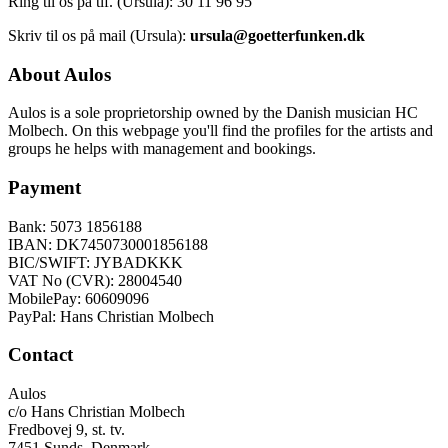
Ring til os på tlf. (Ursula): 30 11 96 95
Skriv til os på mail (Ursula):
ursula@goetterfunken.dk
About Aulos
Aulos is a sole proprietorship owned by the Danish musician HC
Molbech. On this webpage you'll find the profiles for the artists and
groups he helps with management and bookings.
Payment
Bank: 5073 1856188
IBAN: DK7450730001856188
BIC/SWIFT: JYBADKKK
VAT No (CVR): 28004540
MobilePay: 60609096
PayPal: Hans Christian Molbech
Contact
Aulos
c/o Hans Christian Molbech
Fredbovej 9, st. tv.
7451 Sunds, Denmark